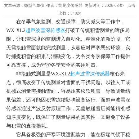
文章来源：
微型气象仪
作者：
能见度传感器
更新时间：2026-08-07 点击
次数：348次
在冬季气象监测、交通保障、防灾减灾等工作中，
WX-XL2
超声波雪深传感器
打破了传统积雪测量的诸多局
限，让积雪深度的监测进入自动化、精准化的新阶段。它
无需接触雪面就能完成测量，从容应对严寒恶劣环境，实
时捕捉积雪的积累与消融变化，为各类冬季保障工作提供
可靠支撑，成为守护冬季安全的实用利器。
非接触式测量是WX-XL2
超声波雪深传感器
核心亮
点，彻底改变了传统测量对雪面的干扰问题。以往人工或
机械式测量需接触雪面，容易压实松软积雪，导致测量结
果偏差，还可能因积雪冻结影响设备运行。而超声波雪深
传感器通过声波反射原理工作，无需触碰雪层就能精准感
知厚度变化，既保证了测量结果的真实性，又避免了设备
与积雪的直接损耗。
它具备极强的严寒环境适配能力，能在极端气候下稳