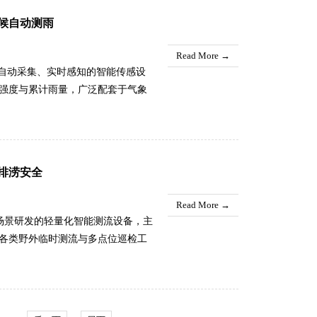
能优异，可长期在露天田野、山林
候自动测雨
态化气象监测，无需人工频繁检修
Read More →
量自动采集、实时感知的智能传感设
强度与累计雨量，广泛配套于气象
备依托成熟稳定的机械感应与智能
、感应统计、信号输出等全流程工
设备易受环境干扰、数据零散的问
变化，输出连续、完整、可溯源的
排涝安全
判提供可靠的数据保障。.....
Read More →
域场景研发的轻量化智能测流设备，主
各类野外临时测流与多点位巡检工
值守的工作模式，该设备摆脱了场
快速完成各类明渠水体的流速、水
智能测流技术，简化了传统水文测
复杂、专业的明渠流量勘测工作变