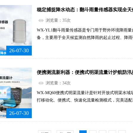
专门适配户外复杂工况打造，抗风、防雨、耐老化性
稳定捕捉降水动态：翻斗雨量传感器实现全天
景区、城郊道路等环境稳定运行，全年不间断开展常
维护。.....
浏览量：35次
WX-YL1翻斗雨量传感器是专门用于野外环境降雨
备，主要用于全天候监测自然降雨的起止过程、降雨
站、水文监测站、防汛监测系统等各类监测平台。设
26-07-30
信号传输原理，能够在降雨过程中自主完成雨水承接
作，无需人工干预、无需专人值守。区别于普通监测
题，翻斗雨量传感器可以完整记录每一次降雨的动态
便携测流新利器：便携式明渠流量计护航防汛
雨量数据，为区域气象分析、水文资料积累、防汛风险研
浏览量：34次
WX-MQ60便携式明渠流量计是针对开放式明渠水
打移动化、便携式、快速化流量检测模式，完美适配
作。区别于传统固定式监测设备需要定点布设、长期
26-07-30
地、布线、固定安装的限制，无需复杂准备工作，可
位、瞬时流量与累计流量检测工作。设备依托先进的
流的繁琐流程，降低了专业测流的工作门槛，让原本