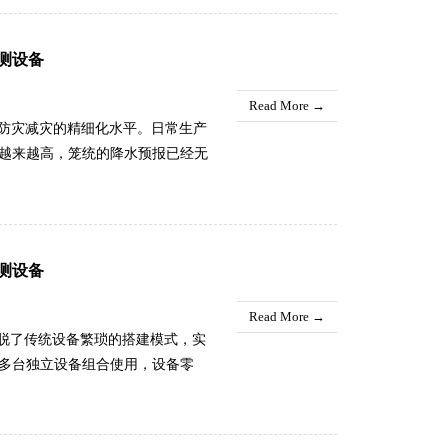
维人员第一时间定位故障点位、排
转变为“提前预判、及时处置”的主
测设备
耗与抢修成本，有效保障全域供水
Read More →
与防灾减灾的精细化水平。日常生产
越来越高，笼统的降水预报已经无
现象，能够让气象预警更加细化、
管控，帮助农业种植基地提前防范
科学部署防控工作。通过精准区分
不准导致的生产损失和安全隐患，
测设备
Read More →
摆脱了传统设备繁琐的搭建模式，实
多台独立设备组合使用，设备零
据不同步等问题，极大增加了气象
集成化结构设计，一机即可替代多
设施，布设便捷、运维简单。设备