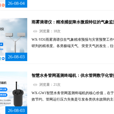
26-08-04
动特点，不间断抓取气体浓度的细微起伏变化，完整
程。整套设备可以全程自主运转，不需要工作人员到
据采集、整理存储到信号传输全部自动化完成。设备
雨雾滴谱仪：精准捕捉降水微观特征的气象监
础环境状态的监测，把气体数据与环境状态相互结合
环境状况，彻底解决人工监测时效性不足、数据碎片
浏览量：18次
问题，让隧道氮氧化物管控做到有据可依、全程可控。..
WX-YD1雨雾滴谱仪在气象精准预报与灾害预警工
研判的精准度。各类极端天气、突变天气的发生，往
化，雨滴大小、疏密程度的改变，是雨势增强、天气
26-08-03
持续监测的微观数据，气象工作人员可以清晰区分对
的差异，精准预判雨势发展趋势和天气演变规律。针
雨等高危天气，能够提前做好趋势研判，优化气象预
智慧水务管网遥测终端机：供水管网数字化管
急部门提前做好防范准备，有效降低突发气象灾害带来的
浏览量：21次
WX-GW1智慧水务管网遥测终端机的核心价值，在
效节约。管网运行压力失衡是引发各类供水故障的主
损、爆管漏水，压力过低会导致高层、偏远区域供水
26-08-03
设备能够持续监测管网运行动态，敏锐捕捉细微数据