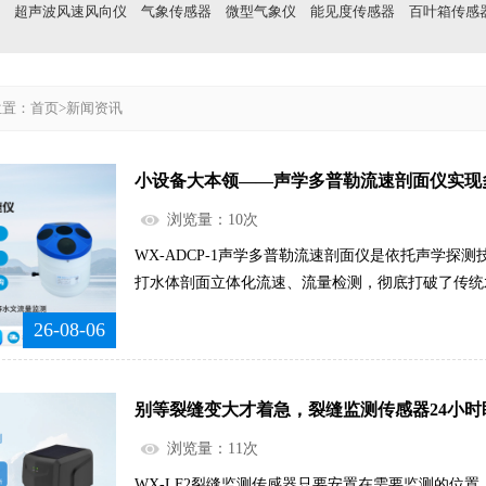
：
超声波风速风向仪
气象传感器
微型气象仪
能见度传感器
百叶箱传感
位置：
首页
>
新闻资讯
小设备大本领——声学多普勒流速剖面仪实现
浏览量：10次
WX-ADCP-1声学多普勒流速剖面仪是依托声学探
打水体剖面立体化流速、流量检测，彻底打破了传统
水域全方位、多层次的数据采集。区别于传统设备只
26-08-06
备可以同步探测不同水深、不同断面的水流状态，完
结构和实时流量情况，真实展现水体动态变化规律。
河干流、支流河道、湖泊水库、近海海域，还是农田
别等裂缝变大才着急，裂缝监测传感器24小时
水域，都能稳定适配使用，无需接触水体表层作业，
各类水文工作提供完整、真实、立体的数据支撑。....
浏览量：11次
WX-LF2裂缝监测传感器只要安置在需要监测的位