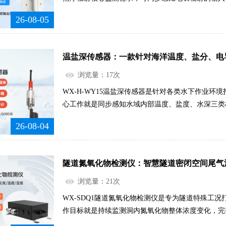
收支差值，完整还原区域地表能量交换的真实状态，
26-08-05
式，监测数据更加贴合实际环境情况。整套设备采用
无需手动记录、无需频繁校准调试，可自主完成辐射
作，从根源上规避人工观测带来的误差、漏记、滞后
温盐深传感器：一款针对海洋温度、盐分、电
辐射数据，彻底改变了以往间接推算、经验研判的粗
农林气象服务拥有扎实可靠的数据支撑。.....
浏览量：17次
WX-H-WY15温盐深传感器是针对各类水下作业环
心工作就是同步感知水域内部温度、盐度、水深三类
为一体，不用拆分多台设备单独布设监测。设备可以
26-08-04
区分不同水层之间的环境差异，完整勾勒出整片水域
无法分辨的水下环境变化转化为直观可查看的数据信
需工作人员反复抵达水域现场采样送检，自动完成数
隧道氮氧化物检测仪：智慧隧道密闭空间尾气
程，日夜不间断记录水体环境的细微波动。彻底解决
率低下等问题，让水域深层环境实现全天候可视可控
浏览量：21次
录，做到数据可追溯、变化可追踪。.....
WX-SDQ1隧道氮氧化物检测仪是专为隧道特殊工
作目标就是持续监测洞内氮氧化物整体浓度变化，完
态。不同于普通环境监测设备简单的数据采集模式，