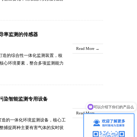
区别于普通气象设备的片面推算模
自动化运行设计，无需人工值守、
数据的采集、整理、存储与传输工
等问题。通过持续、稳定、真实的
导率监测的传感器
放模式，让气候分析、生态研究、
Read More →
境打造的综合性一体化监测装置，核
核心环境要素，整合多项监测能力
深入水下不同深度区域工作，细致
纵向层面的环境分布情况，把肉眼
息。整套设备全程自动化运转，无
据采集、储存以及远程传输整套流
污染智能监测专用设备
人工监测数据断层、作业受限、效
可以介绍下你们的产品么
，各项环境变化都能够全程留存记
Read More →
况打造的一体化环境监测设备，核心工
整捕捉两种主要有害气体的实时状
这款设备可以贴合隧道内部空气流