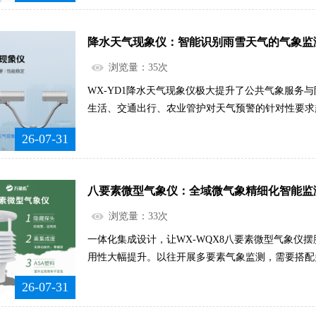
水、运行故障等问题，可快速触发预警提醒，帮助运
查问题隐患。从以往“故障发生后抢修”的被动模式，
降水天气现象仪：智能识别雨雪天气的气象监
动管护模式，大幅降低管网故障发生率，减少漏水损
稳定，最大限度节约水资源。.....
浏览量：35次
WX-YD1降水天气现象仪极大提升了公共气象服务
生活、交通出行、农业管护对天气预警的针对性要求
法满足实际需求。精准识别雨雪、冰雹、冻雨等天气
26-07-31
更具指导性，帮助交通部门提前做好道路防滑、车流
冻害、冰雹灾害，帮助防汛部门精准研判天气形势，
降水类型、捕捉天气演变细节，有效减少因天气预判
八要素微型气象仪：全域微气象精细化智能监
全方位提升基层气象防灾减灾能力。.....
浏览量：33次
一体化集成设计，让WX-WQX8八要素微型气象仪
用性大幅提升。以往开展多要素气象监测，需要搭配
散、占地大、运维繁琐，极易出现设备适配冲突、数
26-07-31
监测的运维成本和工作难度。八要素气象仪采用高度
台传统监测设备，整体结构简洁规整，无需复杂配套