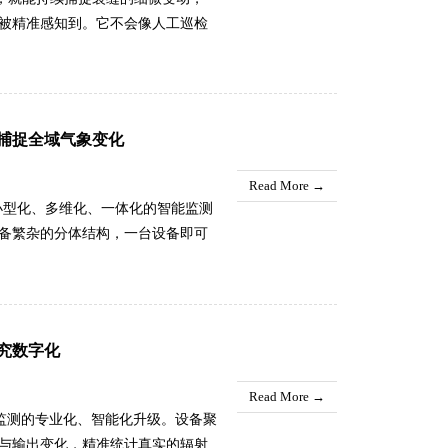
被精准感知到。它不会像人工巡检
、高温天，还是深夜无人值守的时
步传回后台，让负责安全管理的人
捕捉全域气象变化
Read More →
了小型化、多维化、一体化的智能监测
备繁杂的分体结构，一台设备即可
助设备，极大简化了基层气象监测
单一的短板，这款微型气象仪机身
全方位还原区域微气候真实状态，
程自动化运行，无需人工频繁值
究数字化
、传输工作，有效规避人工监测带
...
Read More →
量监测的专业化、智能化升级。设备聚
与输出变化，精准统计真实的辐射