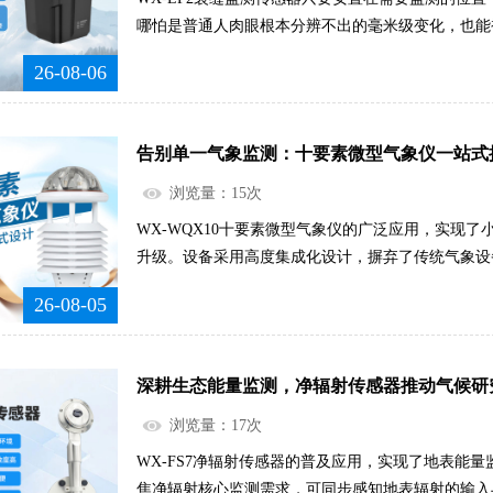
哪怕是普通人肉眼根本分辨不出的毫米级变化，也能
那样受天气、时间、人员状态的影响，不管是暴雨天
26-08-06
段，都能保持稳定的工作状态，把实时的变动信息同
员不用到现场，就能随时掌握裂缝的最新情况。.....
告别单一气象监测：十要素微型气象仪一站式
浏览量：15次
WX-WQX10十要素微型气象仪的广泛应用，实现
升级。设备采用高度集成化设计，摒弃了传统气象设
完成多项核心气象要素的同步监测，无需搭配多套辅
26-08-05
的设备体系。相较于传统设备体积大、部署难、功能
轻便、功能全面，能够同步捕捉各类气象环境变化，
让气象监测从单一维度升级为多维立体监测。设备全
深耕生态能量监测，净辐射传感器推动气候研
守、手动调试和记录数据，自主完成数据采集、整理
来的误差与疏漏，让气象数据更加全面、精准、客观。..
浏览量：17次
WX-FS7净辐射传感器的普及应用，实现了地表能
焦净辐射核心监测需求，可同步感知地表辐射的输入