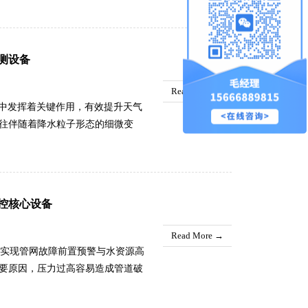
记录车流变化带来的污染物聚集过
场手动采样、现场记录数据，从数
在运行过程中可以同步兼顾洞内基
测设备
分析，真实还原隧道内部整体空气
化、高危时段无法进场检测的各类
Read More →
...
作中发挥着关键作用，有效提升天气
往伴随着降水粒子形态的细微变
突变的重要前兆。通过雨雾滴谱仪
流性降雨、稳定性降雨、雾天降水
对大雾、弱降水、短时强降雨、冻
警信息，让防汛、交通、农业、应
控核心设备
各类损失。.....
Read More →
于实现管网故障前置预警与水资源高
要原因，压力过高容易造成管道破
不足，影响居民正常用水。该终端
波动，一旦出现数据异常、管网漏