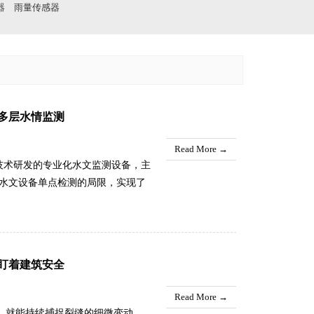
器
雨量传感器
多层水情监测
Read More →
测技术研发的专业化水文监测设备，主
水文设备单点检测的局限，实现了
能检测单一水层流速的短板，该设
整还原整片水域的流速分布、水流
设备适配场景极为广泛，无论是江
灌区、城市水系、排污河道等各类
盯着建筑安全
可高效完成全域水文数据采集，为
.
Read More →
置，就能持续捕捉裂缝的细微变动，